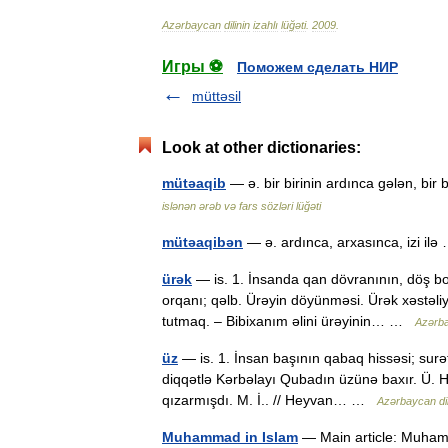
Azərbaycan
dilinin
izahlı
lüğəti
.
2009
.
Игры ⚽
Поможем сделать НИР
müttəsil
Look at other dictionaries:
mütəaqib
— ə. bir birinin ardınca gələn, bir 
islənən ərəb və fars sözləri lüğəti
mütəaqibən
— ə. ardınca, arxasınca, izi i
ürək
— is. 1. İnsanda qan dövranının, döş boş
orqanı; qəlb. Ürəyin döyünməsi. Ürək xəstəliy
tutmaq. – Bibixanım əlini ürəyinin… …
Azərbay
üz
— is. 1. İnsan başının qabaq hissəsi; surə
diqqətlə Kərbəlayı Qubadın üzünə baxır. Ü. H
qızarmışdı. M. İ.. // Heyvan… …
Azərbaycan dili
Muhammad in Islam
— Main article: Muha