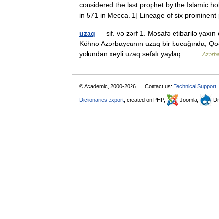
considered the last prophet by the Islamic h
in 571 in Mecca.[1] Lineage of six promin
uzaq
— sif. və zərf 1. Məsafə etibarilə yaxın
Köhnə Azərbaycanın uzaq bir bucağında; Qoca
yolundan xeyli uzaq səfalı yaylaq… …
Azərbay
© Academic, 2000-2026
Contact us:
Technical Support
,
Dictionaries export
, created on PHP,
Joomla,
Dr