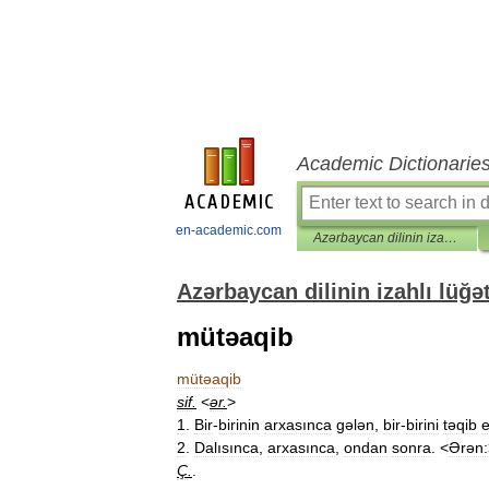
Academic Dictionarie
en-academic.com
Azərbaycan dilinin izahlı lüğəti
Azərbaycan dilinin izahlı lüğət
mütəaqib
mütəaqib
sif
.
<
ər
.
>
1
.
Bir
-
birinin
arxasınca
gələn
,
bir
-
birini
təqib
2
.
Dalısınca
,
arxasınca
,
ondan
sonra
. <
Ərən:
Ç
.
.