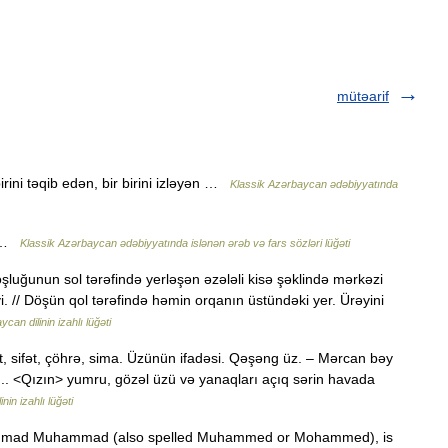
mütəarif
birini təqib edən, bir birini izləyən …
Klassik Azərbaycan ədəbiyyatında
lə …
Klassik Azərbaycan ədəbiyyatında islənən ərəb və fars sözləri lüğəti
luğunun sol tərəfində yerləşən əzələli kisə şəklində mərkəzi
i. // Döşün qol tərəfində həmin orqanın üstündəki yer. Ürəyini
can dilinin izahlı lüğəti
t, sifət, çöhrə, sima. Üzünün ifadəsi. Qəşəng üz. – Mərcan bəy
.. <Qızın> yumru, gözəl üzü və yanaqları açıq sərin havada
nin izahlı lüğəti
mmad Muhammad (also spelled Muhammed or Mohammed), is