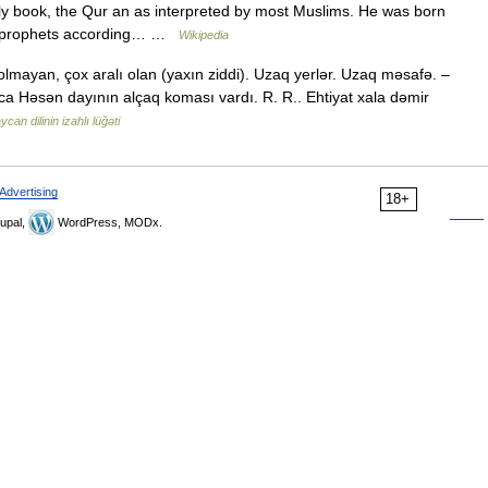
oly book, the Qur an as interpreted by most Muslims. He was born
ent prophets according… …
Wikipedia
 olmayan, çox aralı olan (yaxın ziddi). Uzaq yerlər. Uzaq məsafə. –
 Həsən dayının alçaq koması vardı. R. R.. Ehtiyat xala dəmir
can dilinin izahlı lüğəti
Advertising
18+
upal,
WordPress, MODx.