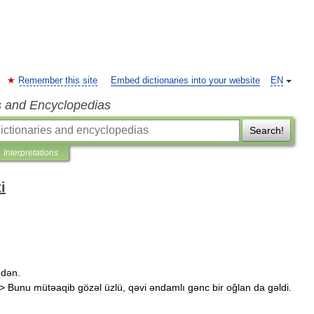
Remember this site
Embed dictionaries into your website
EN
s and Encyclopedias
Search!
Interpretations
i
edən
.
>
Bunu
mütəaqib
gözəl
üzlü
,
qəvi
əndamlı
gənc
bir
oğlan
da
gəldi
.